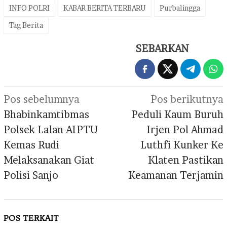
INFO POLRI
KABAR BERITA TERBARU
Purbalingga
Tag Berita
SEBARKAN
Navigasi
Pos sebelumnya
Pos berikutnya
pos
Bhabinkamtibmas
Peduli Kaum Buruh
Polsek Lalan AIPTU
Irjen Pol Ahmad
Kemas Rudi
Luthfi Kunker Ke
Melaksanakan Giat
Klaten Pastikan
Polisi Sanjo
Keamanan Terjamin
POS TERKAIT