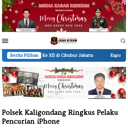
Loncat
ke
konten
Menu
Mobile
 XII di Cibubur Jakarta
Berita Pilihan
Kapolri Dianugerahi Sebagai
Polsek Kaligondang Ringkus Pelaku
Pencurian iPhone