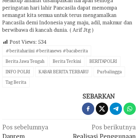
Menutup amanat disampaikan harapan semoga
peringatan hari lahir Pancasila dapat memompa
semangat kita semua untuk terus mengamalkan
Pancasila demi Indonesia yang maju, adil, makmur dan
berwibawa di kancah dunia. ( Arif Jtg )
Post Views:
534
#beritahariini #beritanews #bacaberita
Berita Jawa Tengah
Berita Terkini
BERITAPOLRI
INFO POLRI
KABAR BERITA TERBARU
Purbalingga
Tag Berita
SEBARKAN
Navigasi
Pos sebelumnya
Pos berikutnya
pos
Danrem
Realisasi Penggunaan