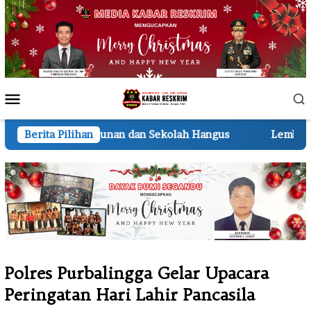
Loncat
ke
konten
Menu
Mobile
an dan Sekolah Hangus
Berita Pilihan
Lembur hingga Malam, Persone
Polres Purbalingga Gelar Upacara
Peringatan Hari Lahir Pancasila