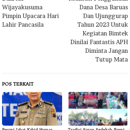
Wijayakusuma
Dana Desa Baruas
Pimpin Upacara Hari
Dan Ujunggurap
Lahir Pancasila
Tahun 2023 Untuk
Kegiatan Bimtek
Dinilai Fantastis APH
Diminta Jangan
Tutup Mata
POS TERKAIT
Resmi Jabat Kabid Humas
Tradisi Suran Sedekah Bumi