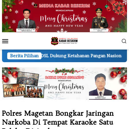
Loncat
ke
konten
Menu
Mobile
Lahan PT CDSL Dukung Ketahanan Pangan Nasional
Berita Pilihan
Kapol
Polres Magetan Bongkar Jaringan
Narkoba Di Tempat Karaoke Satu