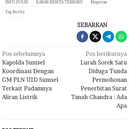
INFO POLRI
KABAR BERITA TERBARU
Magetan
Tag Berita
SEBARKAN
Navigasi
Pos sebelumnya
Pos berikutnya
pos
Kapolda Sumsel
Lurah Sorek Satu
Koordinasi Dengan
Diduga Tunda
GM PLN UID Sumsel
Permohonan
Terkait Padamnya
Penerbitan Surat
Aliran Listrik
Tanah Chandra : Ada
Apa