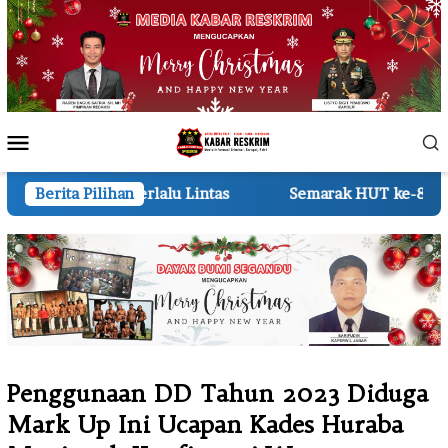
Loncat
ke
konten
Menu
Mobile
Lintas
Berita Pilihan
Semarak HUT ke-81 RI 210 Regu TK dan RA Meri
Penggunaan DD Tahun 2023 Diduga
Mark Up Ini Ucapan Kades Huraba