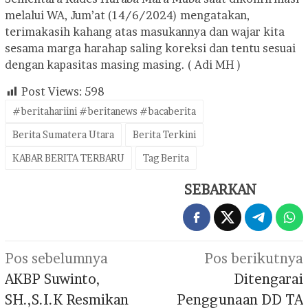
melalui WA, Jum’at (14/6/2024) mengatakan,
terimakasih kahang atas masukannya dan wajar kita
sesama marga harahap saling koreksi dan tentu sesuai
dengan kapasitas masing masing. ( Adi MH )
Post Views:
598
#beritahariini #beritanews #bacaberita
Berita Sumatera Utara
Berita Terkini
KABAR BERITA TERBARU
Tag Berita
SEBARKAN
Navigasi
Pos sebelumnya
Pos berikutnya
pos
AKBP Suwinto,
Ditengarai
SH.,S.I.K Resmikan
Penggunaan DD TA