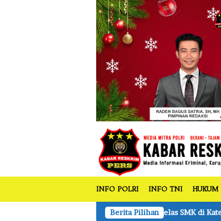
tutup
Loncat
ke
konten
INFO POLRI
INFO TNI
HUKUM
 dan Ruang Kelas SMK di Kateman 4 Bangunan dan Sekolah 
Berita Pilihan