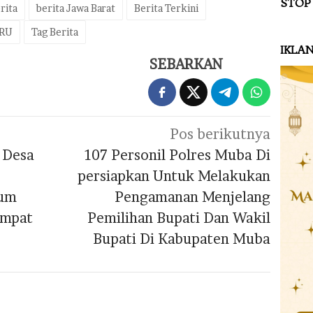
STOP
rita
berita Jawa Barat
Berita Terkini
ARU
Tag Berita
IKLA
SEBARKAN
Pos berikutnya
 Desa
107 Personil Polres Muba Di
persiapkan Untuk Melakukan
kum
Pengamanan Menjelang
empat
Pemilihan Bupati Dan Wakil
Bupati Di Kabupaten Muba