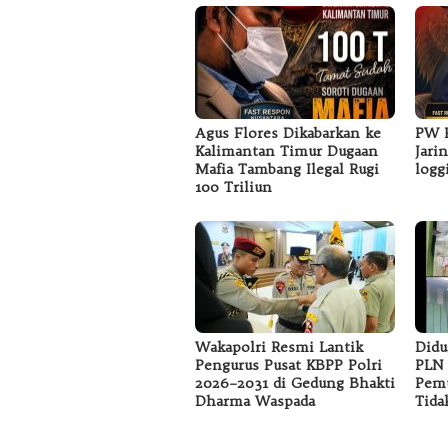
Agus Flores Dikabarkan ke
PW F
Kalimantan Timur Dugaan
Jari
Mafia Tambang Ilegal Rugi
logg
100 Triliun
Wakapolri Resmi Lantik
Didu
Pengurus Pusat KBPP Polri
PLN 
2026–2031 di Gedung Bhakti
Pemu
Dharma Waspada
Tida