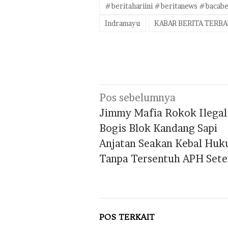
#beritahariini #beritanews #bacabe
Indramayu
KABAR BERITA TERB
Navigasi
Pos sebelumnya
pos
Jimmy Mafia Rokok Ilegal
Bogis Blok Kandang Sapi
Anjatan Seakan Kebal Hu
Tanpa Tersentuh APH Set
POS TERKAIT