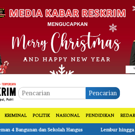
Pencarian
KRIMINAL
POLITIK
NASIONAL
PENDIDIKAN
REDAK
Hangus
Lembur hingga Malam, Personel Kodim0314/Inh