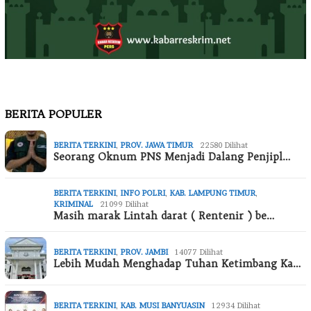
BERITA POPULER
BERITA TERKINI
,
PROV. JAWA TIMUR
22580 Dilihat
Seorang Oknum PNS Menjadi Dalang Penjipl…
BERITA TERKINI
,
INFO POLRI
,
KAB. LAMPUNG TIMUR
,
KRIMINAL
21099 Dilihat
Masih marak Lintah darat ( Rentenir ) be…
BERITA TERKINI
,
PROV. JAMBI
14077 Dilihat
Lebih Mudah Menghadap Tuhan Ketimbang Ka…
BERITA TERKINI
,
KAB. MUSI BANYUASIN
12934 Dilihat