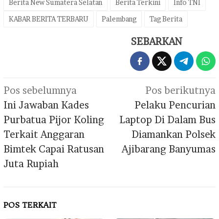
Berita New Sumatera Selatan
Berita Terkini
Info TNI
KABAR BERITA TERBARU
Palembang
Tag Berita
SEBARKAN
Navigasi
Pos sebelumnya
Pos berikutnya
pos
Ini Jawaban Kades
Pelaku Pencurian
Purbatua Pijor Koling
Laptop Di Dalam Bus
Terkait Anggaran
Diamankan Polsek
Bimtek Capai Ratusan
Ajibarang Banyumas
Juta Rupiah
POS TERKAIT