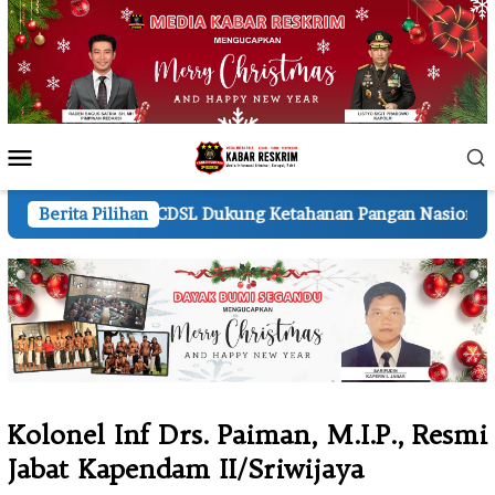
Loncat
ke
konten
Menu
Mobile
n PT CDSL Dukung Ketahanan Pangan Nasional
Berita Pilihan
Kapolres 
Kolonel Inf Drs. Paiman, M.I.P., Resmi
Jabat Kapendam II/Sriwijaya