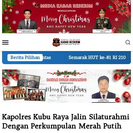
Loncat
ke
konten
Menu
Mobile
s
Berita Pilihan
Semarak HUT ke-81 RI 210 Regu TK dan RA Meriahka
Kapolres Kubu Raya Jalin Silaturahmi
Dengan Perkumpulan Merah Putih