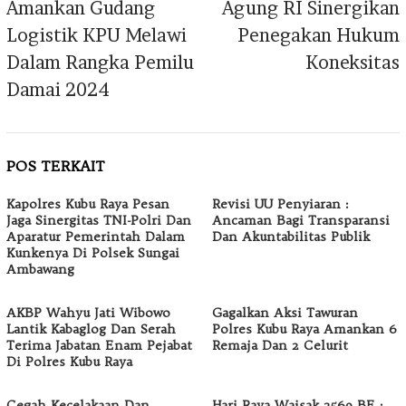
Amankan Gudang
Agung RI Sinergikan
Logistik KPU Melawi
Penegakan Hukum
Dalam Rangka Pemilu
Koneksitas
Damai 2024
POS TERKAIT
Kapolres Kubu Raya Pesan
Revisi UU Penyiaran :
Jaga Sinergitas TNI-Polri Dan
Ancaman Bagi Transparansi
Aparatur Pemerintah Dalam
Dan Akuntabilitas Publik
Kunkenya Di Polsek Sungai
Ambawang
AKBP Wahyu Jati Wibowo
Gagalkan Aksi Tawuran
Lantik Kabaglog Dan Serah
Polres Kubu Raya Amankan 6
Terima Jabatan Enam Pejabat
Remaja Dan 2 Celurit
Di Polres Kubu Raya
Cegah Kecelakaan Dan
Hari Raya Waisak 2569 BE :