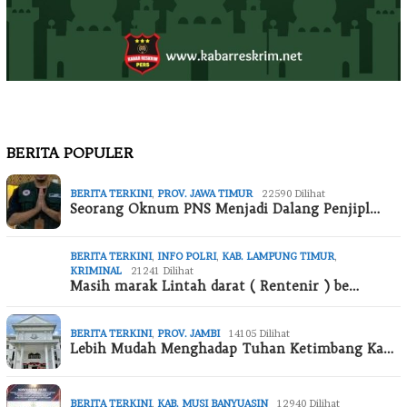
BERITA POPULER
BERITA TERKINI
,
PROV. JAWA TIMUR
22590 Dilihat
Seorang Oknum PNS Menjadi Dalang Penjipl…
BERITA TERKINI
,
INFO POLRI
,
KAB. LAMPUNG TIMUR
,
KRIMINAL
21241 Dilihat
Masih marak Lintah darat ( Rentenir ) be…
BERITA TERKINI
,
PROV. JAMBI
14105 Dilihat
Lebih Mudah Menghadap Tuhan Ketimbang Ka…
BERITA TERKINI
,
KAB. MUSI BANYUASIN
12940 Dilihat