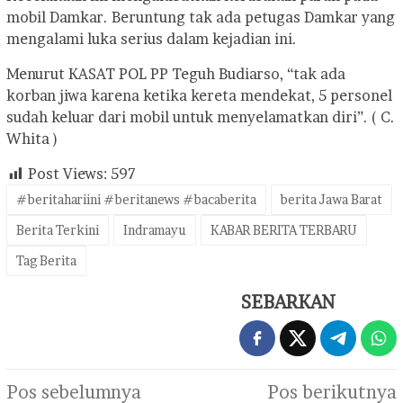
mobil Damkar. Beruntung tak ada petugas Damkar yang
mengalami luka serius dalam kejadian ini.
Menurut KASAT POL PP Teguh Budiarso, “tak ada
korban jiwa karena ketika kereta mendekat, 5 personel
sudah keluar dari mobil untuk menyelamatkan diri”. ( C.
Whita )
Post Views:
597
#beritahariini #beritanews #bacaberita
berita Jawa Barat
Berita Terkini
Indramayu
KABAR BERITA TERBARU
Tag Berita
SEBARKAN
Navigasi
Pos sebelumnya
Pos berikutnya