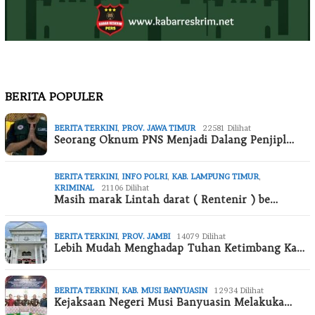
BERITA POPULER
BERITA TERKINI
,
PROV. JAWA TIMUR
22581 Dilihat
Seorang Oknum PNS Menjadi Dalang Penjipl…
BERITA TERKINI
,
INFO POLRI
,
KAB. LAMPUNG TIMUR
,
KRIMINAL
21106 Dilihat
Masih marak Lintah darat ( Rentenir ) be…
BERITA TERKINI
,
PROV. JAMBI
14079 Dilihat
Lebih Mudah Menghadap Tuhan Ketimbang Ka…
BERITA TERKINI
,
KAB. MUSI BANYUASIN
12934 Dilihat
Kejaksaan Negeri Musi Banyuasin Melakuka…