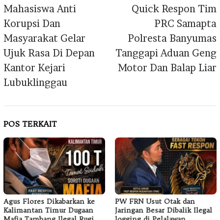
pos
Mahasiswa Anti
Quick Respon Tim
Korupsi Dan
PRC Samapta
Masyarakat Gelar
Polresta Banyumas
Ujuk Rasa Di Depan
Tanggapi Aduan Geng
Kantor Kejari
Motor Dan Balap Liar
Lubuklinggau
POS TERKAIT
Agus Flores Dikabarkan ke
PW FRN Usut Otak dan
Kalimantan Timur Dugaan
Jaringan Besar Dibalik Ilegal
Mafia Tambang Ilegal Rugi
logging di Pelalawan