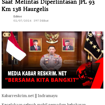
Saat Melintas Diperlintasan JPL 93
Km 138 Haurgelis
Editor
02/07/2024
597 Dilihat
Kabarreskrim.net || Indramayu
Kecelakaan sebuah mobil pemadam kebakaran