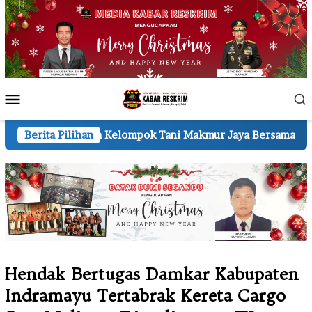
Loncat
ke
konten
Menu
Mobile
 Kelompok Tani Makmur Jaya Bersama
Berita Pilihan
Sat Reskrim Polt
Hendak Bertugas Damkar Kabupaten
Indramayu Tertabrak Kereta Cargo