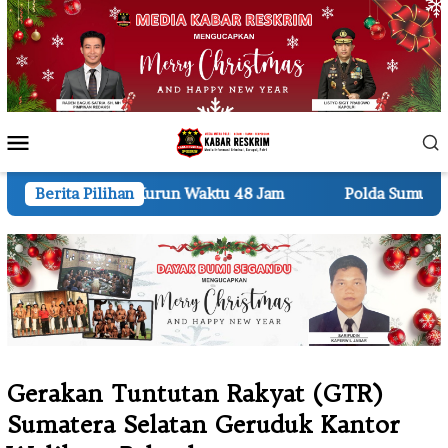
Loncat
ke
konten
Menu
Mobile
run Waktu 48 Jam
Berita Pilihan
Polda Sumut Bongkar Home Industri
Gerakan Tuntutan Rakyat (GTR)
Sumatera Selatan Geruduk Kantor