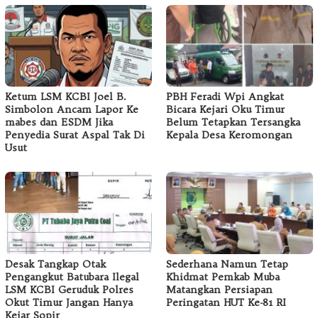
Ketum LSM KCBI Joel B.
PBH Feradi Wpi Angkat
Simbolon Ancam Lapor Ke
Bicara Kejari Oku Timur
mabes dan ESDM Jika
Belum Tetapkan Tersangka
Penyedia Surat Aspal Tak Di
Kepala Desa Keromongan
Usut
Desak Tangkap Otak
Sederhana Namun Tetap
Pengangkut Batubara Ilegal
Khidmat Pemkab Muba
LSM KCBI Geruduk Polres
Matangkan Persiapan
Okut Timur Jangan Hanya
Peringatan HUT Ke-81 RI
Kejar Sopir