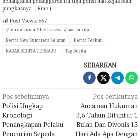
penanganan pelanggaran itu tiga polisi dan kejaksaan”,
pungkasnya. ( Rino )
Post Views:
567
#beritahariini #beritanews #bacaberita
Berita New Sumatera Selatan
Berita Terkini
KABAR BERITA TERBARU
Tag Berita
SEBARKAN
Navigasi
Pos sebelumnya
Pos berikutnya
pos
Polisi Ungkap
Ancaman Hukuman
Kronologi
3,6 Tahun Dituntut 1
Penangkapan Pelaku
Bulan Dan Divonis 15
Pencurian Sepeda
Hari Ada Apa Dengan