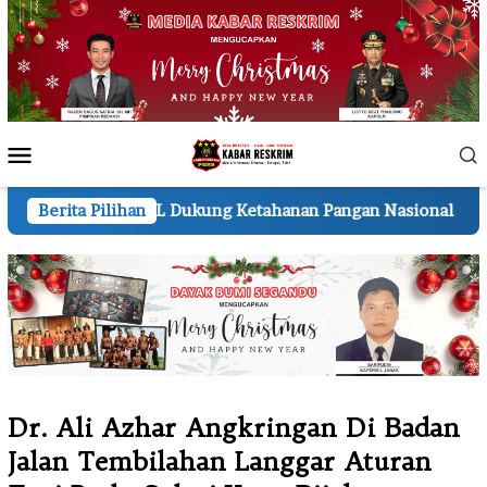
Loncat
ke
konten
Menu
Mobile
kung Ketahanan Pangan Nasional
Berita Pilihan
Kapolres Pelalawan L
Dr. Ali Azhar Angkringan Di Badan
Jalan Tembilahan Langgar Aturan