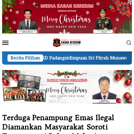
Loncat
ke
konten
Menu
Mobile
D Padangsidimpuan Sri Fitrah Munawaroh
Berita Pilihan
Dua Orang Pe
Terduga Penampung Emas Ilegal
Diamankan Masyarakat Soroti