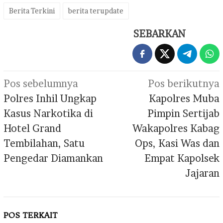
Berita Terkini
berita terupdate
SEBARKAN
Navigasi
Pos sebelumnya
Pos berikutnya
pos
Polres Inhil Ungkap
Kapolres Muba
Kasus Narkotika di
Pimpin Sertijab
Hotel Grand
Wakapolres Kabag
Tembilahan, Satu
Ops, Kasi Was dan
Pengedar Diamankan
Empat Kapolsek
Jajaran
POS TERKAIT