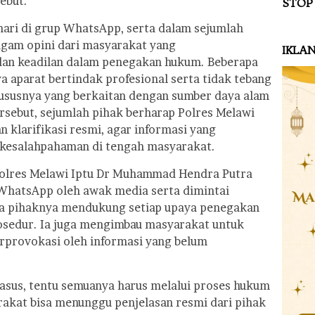
ebut.
STOP
hari di grup WhatsApp, serta dalam sejumlah
agam opini dari masyarakat yang
IKLA
dan keadilan dalam penegakan hukum. Beberapa
 aparat bertindak profesional serta tidak tebang
hususnya yang berkaitan dengan sumber daya alam
rsebut, sejumlah pihak berharap Polres Melawi
klarifikasi resmi, agar informasi yang
kesalahpahaman di tengah masyarakat.
Polres Melawi Iptu Dr Muhammad Hendra Putra
 WhatsApp oleh awak media serta dimintai
a pihaknya mendukung setiap upaya penegakan
osedur. Ia juga mengimbau masyarakat untuk
erprovokasi oleh informasi yang belum
sus, tentu semuanya harus melalui proses hukum
rakat bisa menunggu penjelasan resmi dari pihak