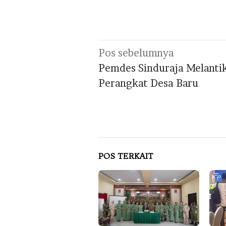
Navigasi
Pos sebelumnya
pos
Pemdes Sinduraja Melanti
Perangkat Desa Baru
POS TERKAIT