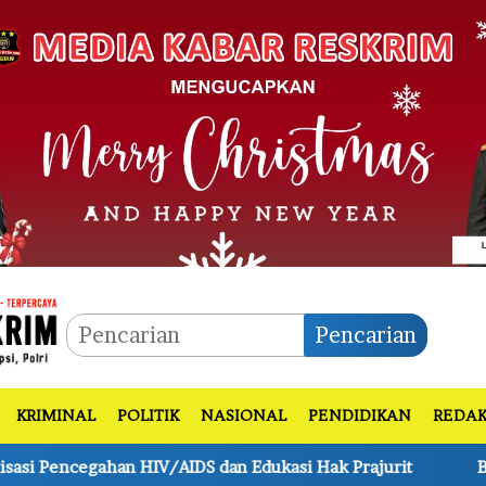
Pencarian
KRIMINAL
POLITIK
NASIONAL
PENDIDIKAN
REDAK
asi Hak Prajurit
Bhabinkamtibmas Polsek Pkl Kerinci 