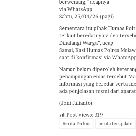
berwenang,” ucapnya
via WhatsApp
Sabtu, 25/04/26.(pagi)
Sementara itu pihak Humas Polr
terkait beredarnya video ters
Dihalangi Warga”, ucap
Samsi, Kasi Humas Polres Melaw
saat di konfirmasi via WhatsAp
Namun belum diperoleh keterang
penampungan emas tersebut.Mas
informasi yang beredar serta m
ada penjelasan resmi dari apar
(Joni Julianto)
Post Views:
319
Berita Terkini
berita terupdate