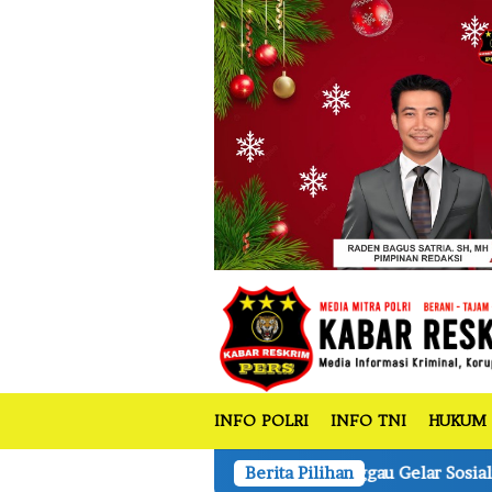
tutup
Loncat
ke
konten
INFO POLRI
INFO TNI
HUKUM
204/Sanggau Gelar Sosialisasi Pencegahan HIV/AIDS dan Eduk
Berita Pilihan